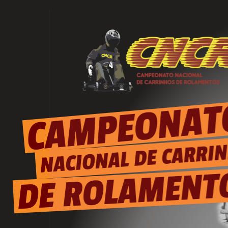
CNCR - Campeonato Nacional de Carrinhos de Rolamentos" é uma marca nacional da Trilho